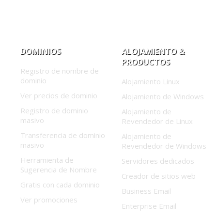
DOMINIOS
ALOJAMIENTO &
PRODUCTOS
Registro de nombre de
dominio
Alojamiento Linux
Ver precios de dominio
Alojamiento de Windows
Registro de dominio
Alojamiento de
masivo
Revendedor de Linux
Transferencia de dominio
Alojamiento de
masivo
Revendedor de Windows
Herramienta de
Servidores dedicados
Sugerencia de Nombre
Creador de sitios web
Gratis con cada dominio
Business Email
Ver promociones
Enterprise Email